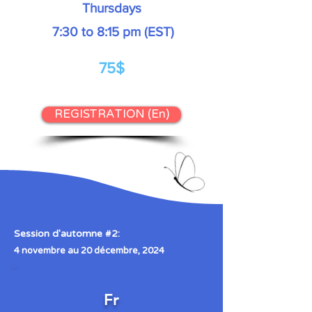
Thursdays
7:30 to 8:15 pm (EST)
75$
REGISTRATION (En)
Session d'automne #2:
4 novembre au 20 décembre, 2024
Fr