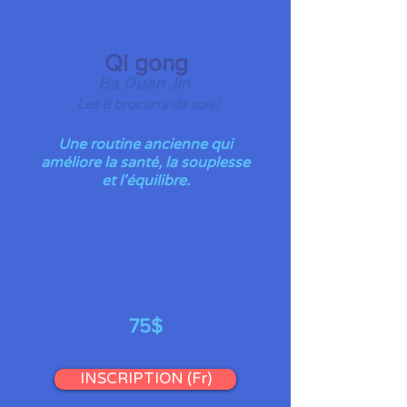
Qi gong
Ba Duan Jin
(
Les 8 brocarts de soie
)
Une routine ancienne qui
améliore la santé, la souplesse
et l'équilibre.
Les lundis
8h45 à 9h45
75$
INSCRIPTION (Fr)