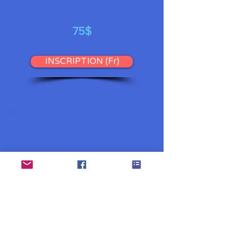
8h45 à 9h45
75$
INSCRIPTION (Fr)
En
Reset
your sleep